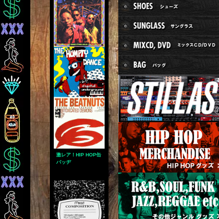
激レア！HIP HOP缶
バッヂ