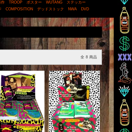
新作
TROOP
ポスター
WUTANG
ステッカー
ジ
COMPOSITION
デッドストック
NWA
DVD
全
8
商品