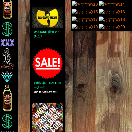
WU-TANG 関連アイ
テム！
お買い得 !! SALE コ
ーナー!!
UP to 60%off !!!!!