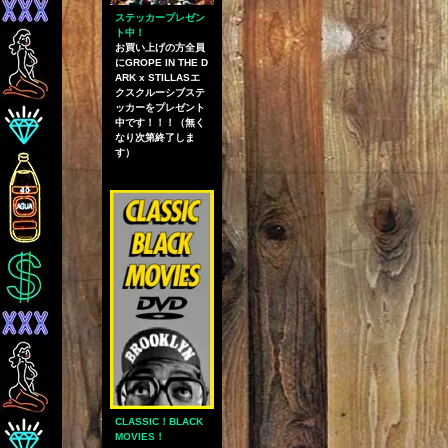
ステッカープレゼン
ト中！
お買い上げの方全員
にGROPE IN THE D
ARK x STILLASエ
クスクルーシブステ
ッカーをプレゼント
中です！！！（無く
なり次第終了しま
す）
CLASSIC！BLACK
MOVIES！