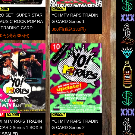
RO SET "SUPER STAR
YO! MTV RAPS TRADIN
 MUSIC ROCK POP RA
G CARD Series 1
" TRADING CARD
300円(税込330円)
50円(税込385円)
! MTV RAPS TRADIN
YO! MTV RAPS TRADIN
CARD Series 1 BOX S
G CARD Series 2
T SEALED