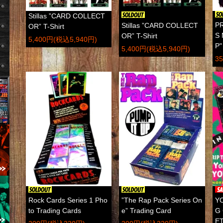
Stillas ”CARD COLLECT
P
Stillas ”CARD COLLECT
OR” T-Shirt
S
OR” T-Shirt
5,400円(税込5,940円)
P
5,400円(税込5,940円)
3
Rock Cards Series 1 Pho
”The Rap Pack Series On
YO
to Trading Cards
e” Trading Card
G 
E