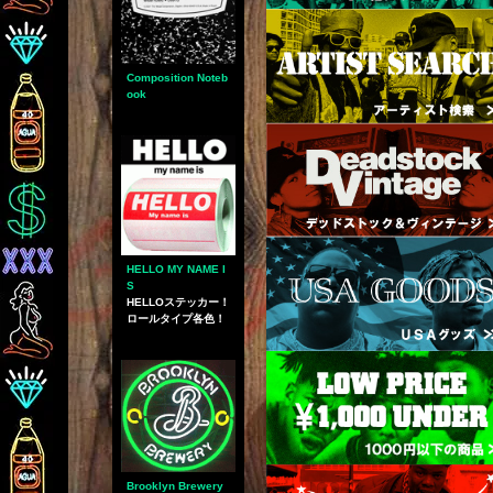
Composition Noteb
ook
HELLO MY NAME I
S
HELLOステッカー！
ロールタイプ各色！
Brooklyn Brewery