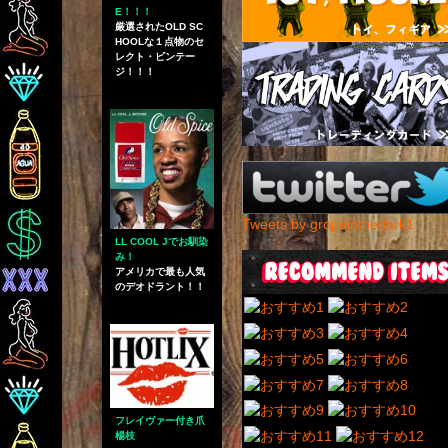
E！！！
厳選されたOLD SC
HOOLな１点物のセ
レクト・ビンテー
ジ！！！
Tweets by gropeinthedark1
LL COOL Jでお馴染
み！
アメリカで最も人気
のデオドラント！！
フレイヴァー付き爪
楊枝