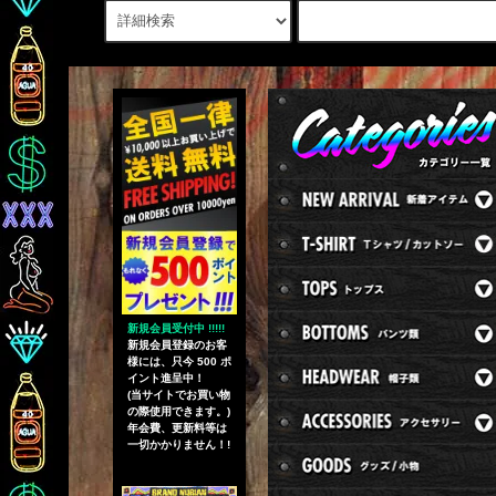
新規会員受付中 !!!!!
新規会員登録のお客
様には、只今 500 ポ
イント進呈中！
(当サイトでお買い物
の際使用できます。)
年会費、更新料等は
一切かかりません！!