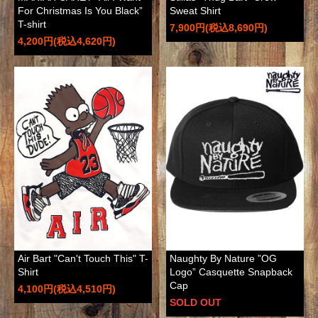
For Christmas Is You Black”
Sweat Shirt
T-shirt
7,900円(税込8,690円)
4,200円(税込4,620円)
Air Bart "Can't Touch This" T-
Naughty By Nature ”OG
Shirt
Logo” Casquette Snapback
Cap
4,100円(税込4,510円)
SOLD OUT