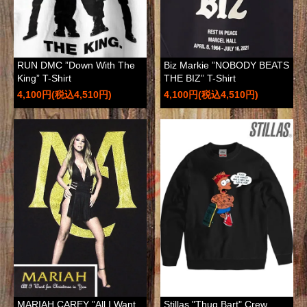
RUN DMC ”Down With The
Biz Markie ”NOBODY BEATS
King” T-Shirt
THE BIZ” T-Shirt
4,100円(税込4,510円)
4,100円(税込4,510円)
MARIAH CAREY ”All I Want
Stillas "Thug Bart" Crew