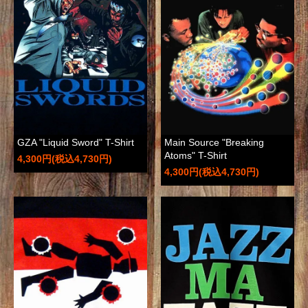
GZA "Liquid Sword" T-Shirt
Main Source "Breaking
Atoms" T-Shirt
4,300円(税込4,730円)
4,300円(税込4,730円)