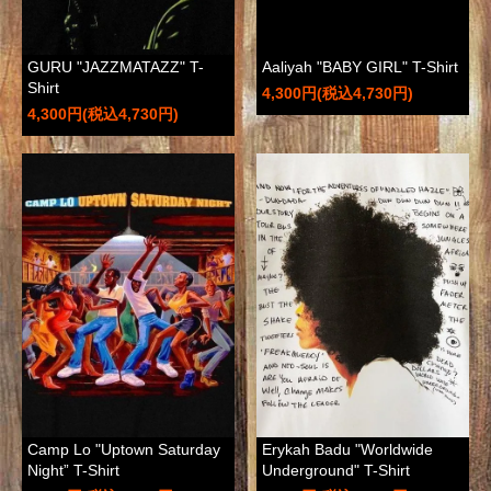
GURU "JAZZMATAZZ" T-
Aaliyah "BABY GIRL" T-Shirt
Shirt
4,300円(税込4,730円)
4,300円(税込4,730円)
Camp Lo "Uptown Saturday
Erykah Badu "Worldwide
Night” T-Shirt
Underground" T-Shirt