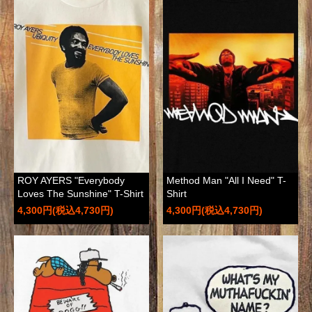
ROY AYERS "Everybody
Method Man "All I Need" T-
Loves The Sunshine" T-Shirt
Shirt
4,300円(税込4,730円)
4,300円(税込4,730円)