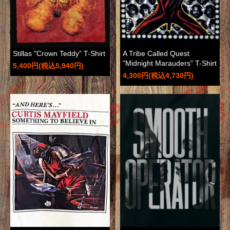
Stillas "Crown Teddy" T-Shirt
A Tribe Called Quest
"Midnight Marauders" T-Shirt
5,400円(税込5,940円)
4,300円(税込4,730円)