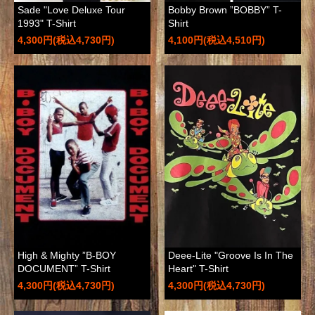
Sade "Love Deluxe Tour
Bobby Brown ”BOBBY” T-
1993" T-Shirt
Shirt
4,300円(税込4,730円)
4,100円(税込4,510円)
High & Mighty ”B-BOY
Deee-Lite "Groove Is In The
DOCUMENT” T-Shirt
Heart" T-Shirt
4,300円(税込4,730円)
4,300円(税込4,730円)