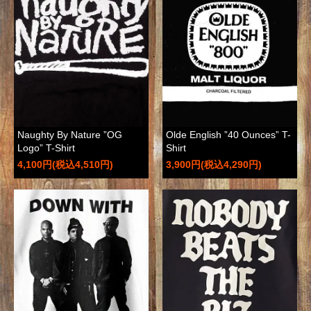
Olde English ”40 Ounces” T-
Naughty By Nature ”OG
Shirt
Logo” T-Shirt
3,900円(税込4,290円)
4,100円(税込4,510円)