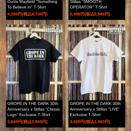
Curtis Mayfield "Something
Stillas ”SMOOTH
To Believe In" T-Shirt
OPERATOR” T-Shirt
4,300円(税込4,730円)
5,400円(税込5,940円)
GROPE IN THE DARK 30th
GROPE IN THE DARK 30th
Anniversary x Stillas ”Classic
Anniversary x Stillas ”LIVE”
Logo” Exclusive T-Shirt
Exclusive T-Shirt
3,600円(税込3,960円)
3,600円(税込3,960円)