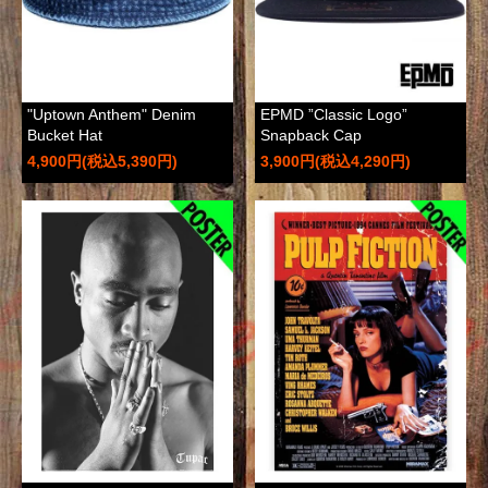
"Uptown Anthem" Denim
EPMD ”Classic Logo”
Bucket Hat
Snapback Cap
4,900円(税込5,390円)
3,900円(税込4,290円)