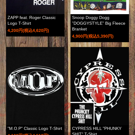
ZAPP feat. Roger Classic
Snoop Doggy Dogg
Logo T-Shirt
”DOGGYSTYLE” Big Fleece
Branket
4,200円(税込4,620円)
4,900円(税込5,390円)
"M.O.P" Classic Logo T-Shirt
CYPRESS HILL "PHUNKY
SHIT" T-Shirt