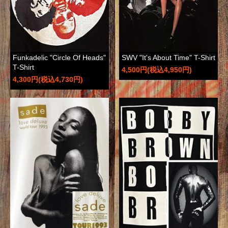
Funkadelic "Circle Of Heads"
SWV "It's About Time" T-Shirt
T-Shirt
4,500円(税込4,950円)
4,300円(税込4,730円)