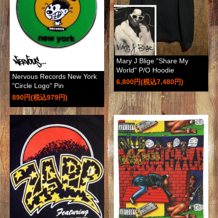
Mary J Blige "Share My
World" P/O Hoodie
Nervous Records New York
6,800円(税込7,480円)
"Circle Logo" Pin
890円(税込979円)