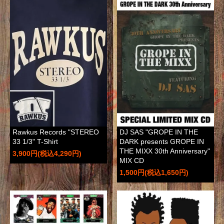
Rawkus Records "STEREO
DJ SAS "GROPE IN THE
33 1/3" T-Shirt
DARK presents GROPE IN
THE MIXX 30th Anniversary"
3,900円(税込4,290円)
MIX CD
1,500円(税込1,650円)