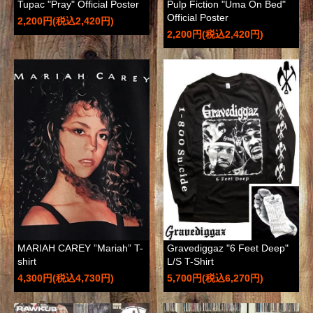
Tupac "Pray" Official Poster
Pulp Fiction "Uma On Bed"
Official Poster
2,200円(税込2,420円)
2,200円(税込2,420円)
MARIAH CAREY ”Mariah” T-
Gravediggaz "6 Feet Deep"
shirt
L/S T-Shirt
4,300円(税込4,730円)
5,700円(税込6,270円)