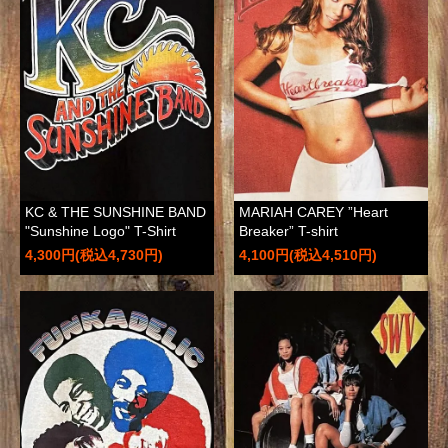
KC & THE SUNSHINE BAND
MARIAH CAREY ”Heart
"Sunshine Logo" T-Shirt
Breaker” T-shirt
4,300円(税込4,730円)
4,100円(税込4,510円)