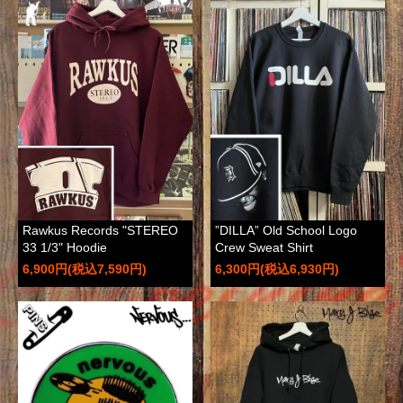
Rawkus Records "STEREO
”DILLA” Old School Logo
33 1/3" Hoodie
Crew Sweat Shirt
6,900円(税込7,590円)
6,300円(税込6,930円)