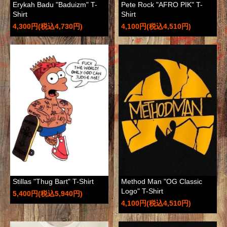
Erykah Badu "Baduizm" T-
Pete Rock "AFRO PIK" T-
Shirt
Shirt
4,300円(税込4,730円)
4,100円(税込4,510円)
Stillas "Thug Bart" T-Shirt
Method Man "OG Classic
Logo" T-Shirt
5,400円(税込5,940円)
4,100円(税込4,510円)