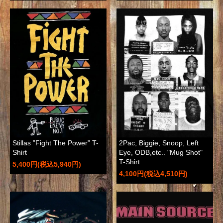
Stillas ”Fight The Power” T-
2Pac, Biggie, Snoop, Left
Shirt
Eye, ODB,etc.. "Mug Shot"
T-Shirt
5,400円(税込5,940円)
4,100円(税込4,510円)