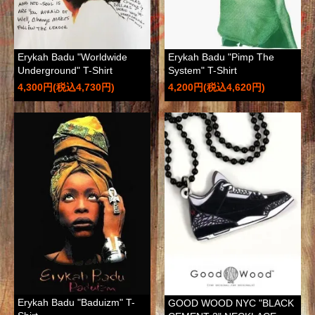
Erykah Badu "Worldwide
Erykah Badu "Pimp The
Underground" T-Shirt
System" T-Shirt
4,300円(税込4,730円)
4,200円(税込4,620円)
Erykah Badu "Baduizm" T-
GOOD WOOD NYC "BLACK