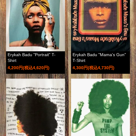
Erykah Badu "Portrait" T-
Erykah Badu "Mama's Gun"
Shirt
T-Shirt
4,200円(税込4,620円)
4,300円(税込4,730円)