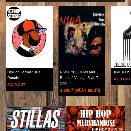
HipHop Sticker "Dilla
N.W.A. "100 Miles and
BLACK FIS
Donuts"
Runnin'" Vintage Style T-
SOLD OUT
Shirt
SOLD OUT
4,200円(税込4,620円)