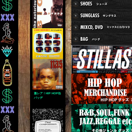
激レア！HIP HOP缶
バッヂ