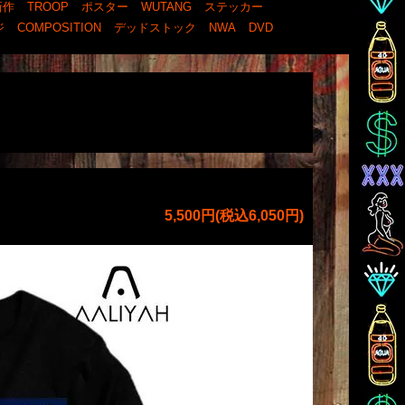
新作
TROOP
ポスター
WUTANG
ステッカー
ジ
COMPOSITION
デッドストック
NWA
DVD
5,500円(税込6,050円)