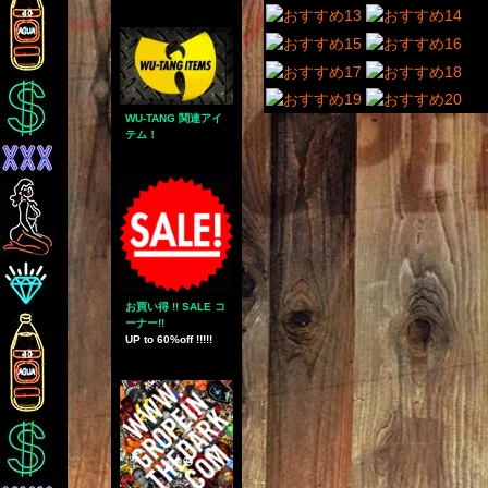
WU-TANG 関連アイ
テム！
お買い得 !! SALE コ
ーナー!!
UP to 60%off !!!!!