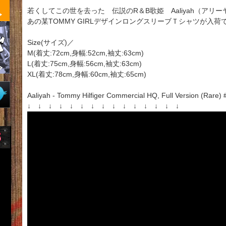
若くしてこの世を去った 伝説のR＆B歌姫 Aaliyah（アリー
あの某TOMMY GIRLデザインロングスリーブＴシャツが入荷
Size(サイズ)／
M(着丈:72cm,身幅:52cm,袖丈:63cm)
L(着丈:75cm,身幅:56cm,袖丈:63cm)
XL(着丈:78cm,身幅:60cm,袖丈:65cm)
Aaliyah - Tommy Hilfiger Commercial HQ, Full Version (Rare) 
↓ ↓ ↓ ↓ ↓ ↓ ↓ ↓ ↓ ↓ ↓ ↓ ↓ ↓ ↓