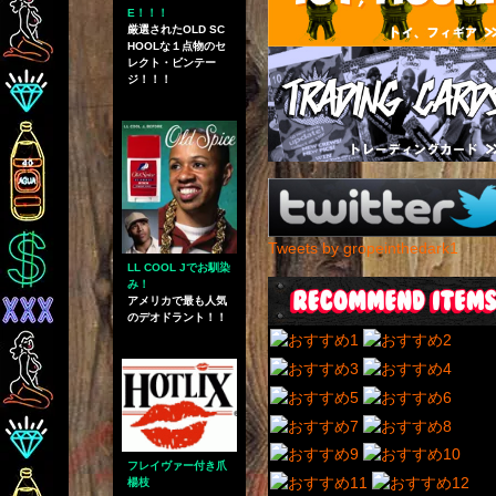
E！！！
厳選されたOLD SC
HOOLな１点物のセ
レクト・ビンテー
ジ！！！
Tweets by gropeinthedark1
LL COOL Jでお馴染
み！
アメリカで最も人気
のデオドラント！！
フレイヴァー付き爪
楊枝