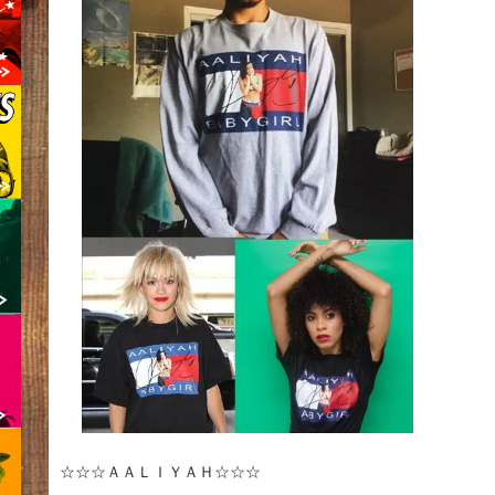
☆☆☆ＡＡＬＩＹＡＨ☆☆☆