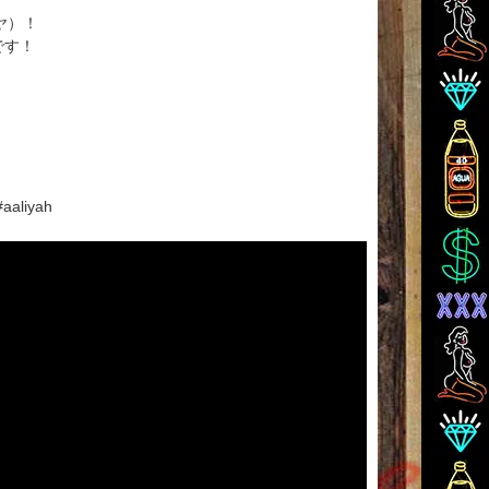
ヤ）！
です！
#aaliyah