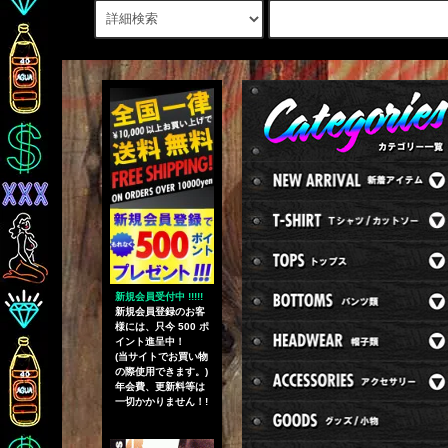
新規会員受付中 !!!!!
新規会員登録のお客
様には、只今 500 ポ
イント進呈中！
(当サイトでお買い物
の際使用できます。)
年会費、更新料等は
一切かかりません！!