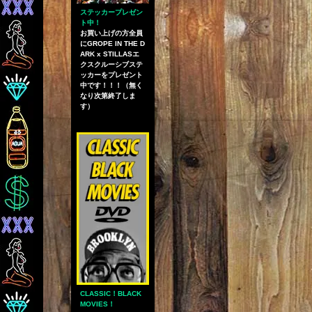
ステッカープレゼン
ト中！
お買い上げの方全員
にGROPE IN THE D
ARK x STILLASエ
クスクルーシブステ
ッカーをプレゼント
中です！！！（無く
なり次第終了しま
す）
CLASSIC！BLACK
MOVIES！