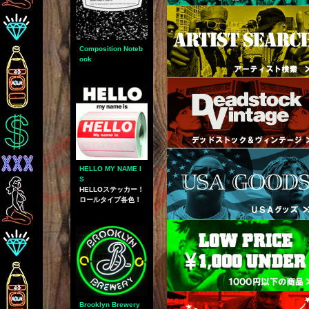
Composition Noteb
ook
HELLO MY NAME I
S
HELLOステッカー！
ロールタイプ各色！
Brooklyn Brewery