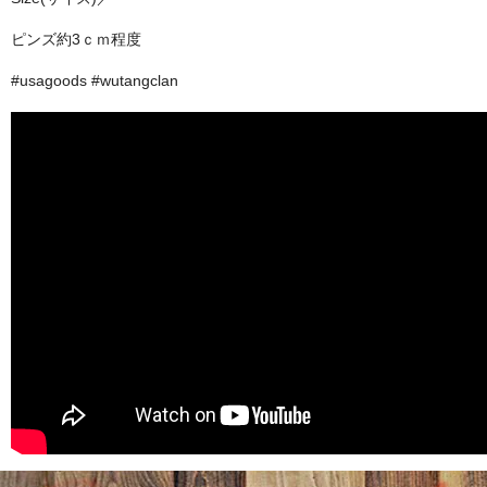
ピンズ約3ｃｍ程度
#usagoods #wutangclan