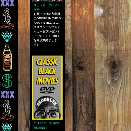
ステッカープレゼン
ト中！
お買い上げの方全員
にGROPE IN THE D
ARK x STILLASエ
クスクルーシブステ
ッカーをプレゼント
中です！！！（無く
なり次第終了しま
す）
CLASSIC！BLACK
MOVIES！