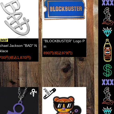
"BLOCKBUSTER" Logo P
chael Jackson "BAD" N
in
klace
890円(税込979円)
,700円(税込1,870円)