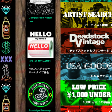
Composition Noteb
ook
HELLO MY NAME I
S
HELLOステッカー！
ロールタイプ各色！
Brooklyn Brewery