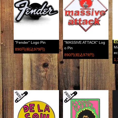
"Fender" Logo Pin
"MASSIVE ATTACK" Log
Mi
o Pin
890円(税込979円)
ec
890円(税込979円)
1