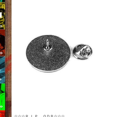
☆☆☆Ｒ.Ｉ.Ｐ. ＯＤＢ☆☆☆