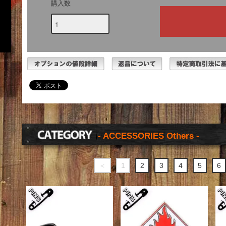
購入数
- ACCESSORIES Others -
＜
1
2
3
4
5
6