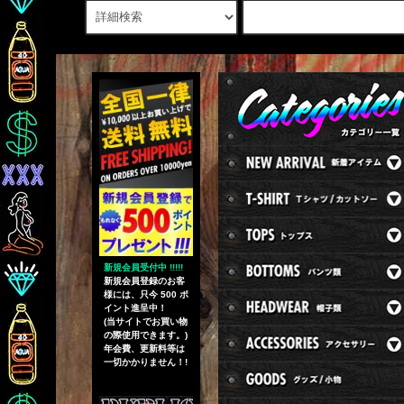
新規会員受付中 !!!!!
新規会員登録のお客
様には、只今 500 ポ
イント進呈中！
(当サイトでお買い物
の際使用できます。)
年会費、更新料等は
一切かかりません！!