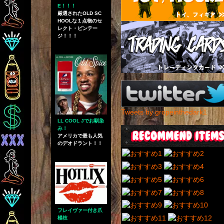
E！！！
厳選されたOLD SC
HOOLな１点物のセ
レクト・ビンテー
ジ！！！
Tweets by gropeinthedark1
LL COOL Jでお馴染
み！
アメリカで最も人気
のデオドラント！！
フレイヴァー付き爪
楊枝