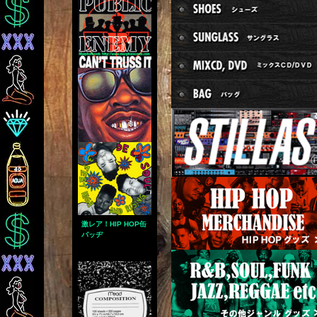
激レア！HIP HOP缶
バッヂ