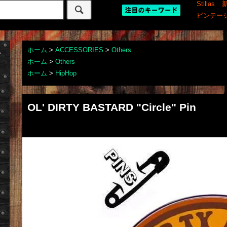
Stillas
ビンテー
ホーム
>
ACCESSORIES
>
Others
ホーム
>
Others
ホーム
>
HipHop
OL' DIRTY BASTARD "Circle" Pin