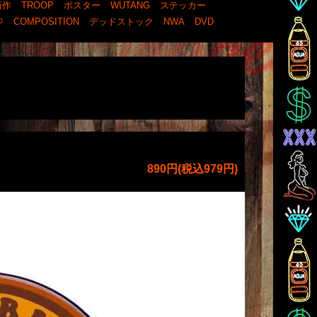
新作
TROOP
ポスター
WUTANG
ステッカー
ジ
COMPOSITION
デッドストック
NWA
DVD
890円(税込979円)