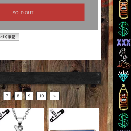
7
8
9
10
＞