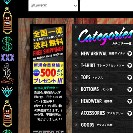
新規会員受付中 !!!!!
新規会員登録のお客
様には、只今 500 ポ
イント進呈中！
(当サイトでお買い物
の際使用できます。)
年会費、更新料等は
一切かかりません！!