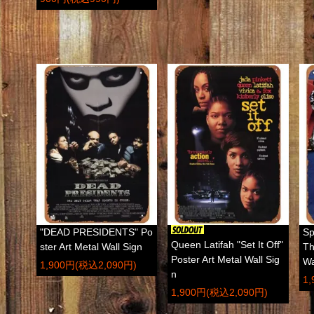
"DEAD PRESIDENTS" Po
Sp
Queen Latifah "Set It Off"
ster Art Metal Wall Sign
Th
Poster Art Metal Wall Sig
Wa
1,900円(税込2,090円)
n
1
1,900円(税込2,090円)