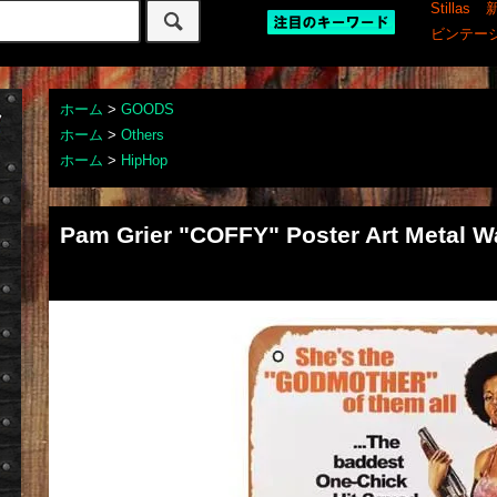
Stillas
ビンテー
ホーム
>
GOODS
ホーム
>
Others
ホーム
>
HipHop
Pam Grier "COFFY" Poster Art Metal Wa