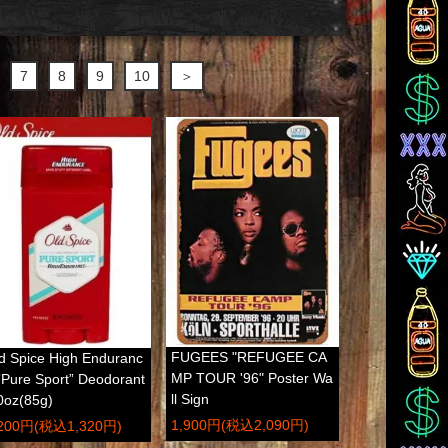
7
8
9
10
＞
FUGEES "REFUGEE CA
d Spice High Enduranc
MP TOUR '96" Poster Wa
”Pure Sport” Deodorant
ll Sign
0oz(85g)
1,900円(税込2,090円)
,200円(税込1,320円)