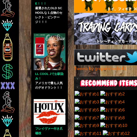
E！！！
厳選されたOLD SC
HOOLな１点物のセ
レクト・ビンテー
ジ！！！
Tweets by gropeinthedark1
LL COOL Jでお馴染
み！
アメリカで最も人気
のデオドラント！！
フレイヴァー付き爪
楊枝