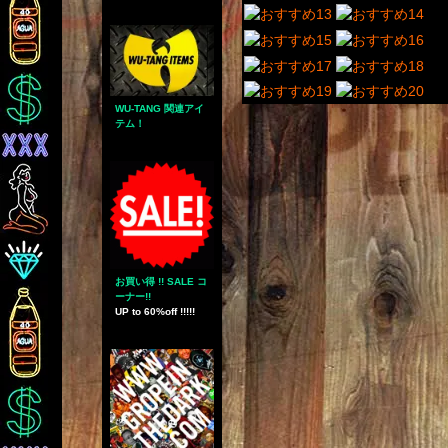
WU-TANG 関連アイ
テム！
お買い得 !! SALE コ
ーナー!!
UP to 60%off !!!!!