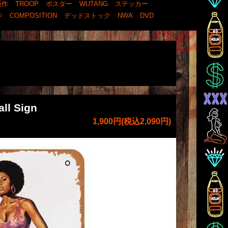
新作
TROOP
ポスター
WUTANG
ステッカー
ジ
COMPOSITION
デッドストック
NWA
DVD
ll Sign
1,900円(税込2,090円)