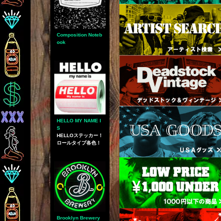
Composition Noteb
ook
HELLO MY NAME I
S
HELLOステッカー！
ロールタイプ各色！
Brooklyn Brewery