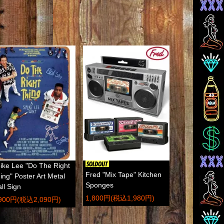
ike Lee "Do The Right
Fred "Mix Tape" Kitchen
ing" Poster Art Metal
Sponges
ll Sign
1,800円(税込1,980円)
,900円(税込2,090円)