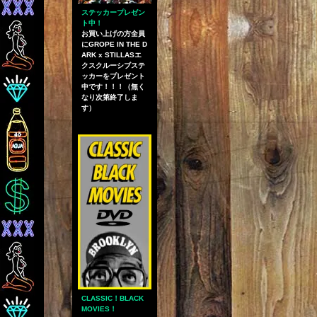
ステッカープレゼン
ト中！
お買い上げの方全員
にGROPE IN THE D
ARK x STILLASエ
クスクルーシブステ
ッカーをプレゼント
中です！！！（無く
なり次第終了しま
す）
CLASSIC！BLACK
MOVIES！