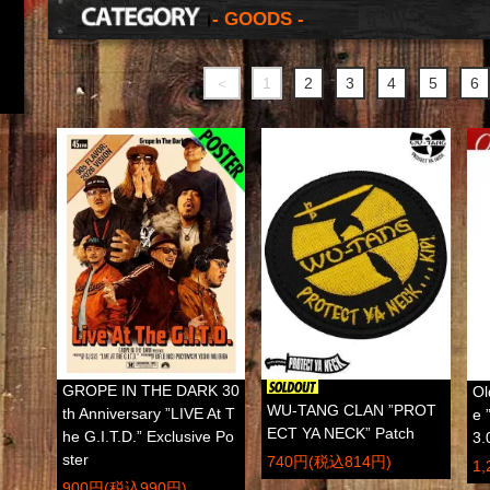
- GOODS -
＜
1
2
3
4
5
6
GROPE IN THE DARK 30
Ol
WU-TANG CLAN ”PROT
th Anniversary ”LIVE At T
e 
ECT YA NECK” Patch
he G.I.T.D.” Exclusive Po
3.
ster
740円(税込814円)
1
900円(税込990円)