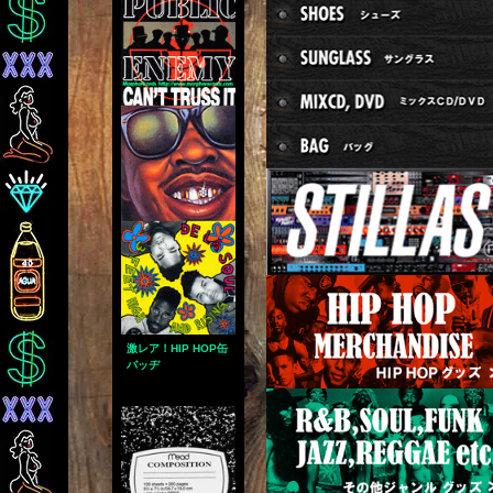
激レア！HIP HOP缶
バッヂ