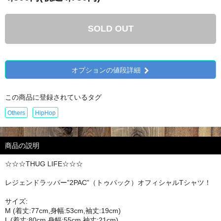
SOLD OUT
オプションの値段詳細
この商品に登録されているタグ
Others
HipHop
商品の説明
☆☆☆THUG LIFE☆☆☆
レジェンドラッパー”2PAC”（トゥパック）オフィシャルTシャツ！
サイズ:
M (着丈:77cm,身幅:53cm,袖丈:19cm)
L (着丈:80cm,身幅:55cm,袖丈:21cm)