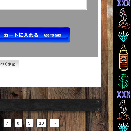
7
8
9
10
＞