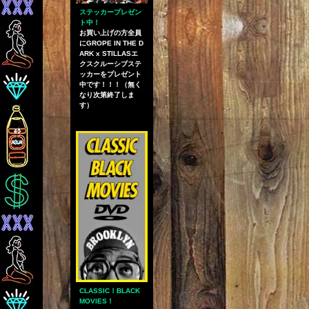
ステッカープレゼン
ト中！
お買い上げの方全員
にGROPE IN THE D
ARK x STILLASエ
クスクルーシブステ
ッカーをプレゼント
中です！！！（無く
なり次第終了しま
す）
CLASSIC！BLACK
MOVIES！