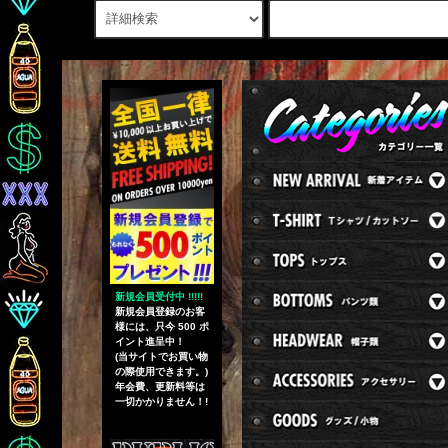
新規会員受付中 !!!!!
新規会員登録のお客
様には、只今 500 ポ
イント進呈中！
(当サイトでお買い物
の際使用できます。)
年会費、更新料等は
一切かかりません！!