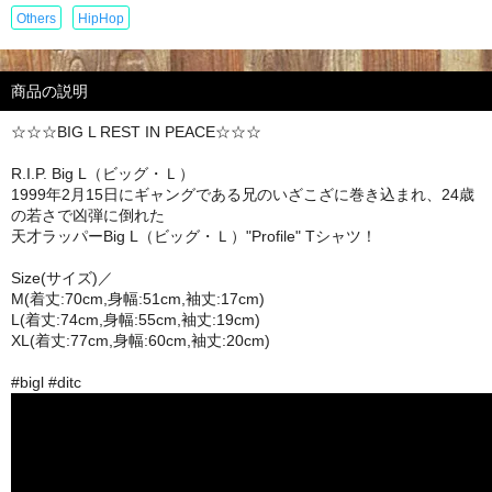
Others
HipHop
商品の説明
☆☆☆BIG L REST IN PEACE☆☆☆
R.I.P. Big L（ビッグ・Ｌ）
1999年2月15日にギャングである兄のいざこざに巻き込まれ、24歳
の若さで凶弾に倒れた
天才ラッパーBig L（ビッグ・Ｌ）"Profile" Tシャツ！
Size(サイズ)／
M(着丈:70cm,身幅:51cm,袖丈:17cm)
L(着丈:74cm,身幅:55cm,袖丈:19cm)
XL(着丈:77cm,身幅:60cm,袖丈:20cm)
#bigl #ditc