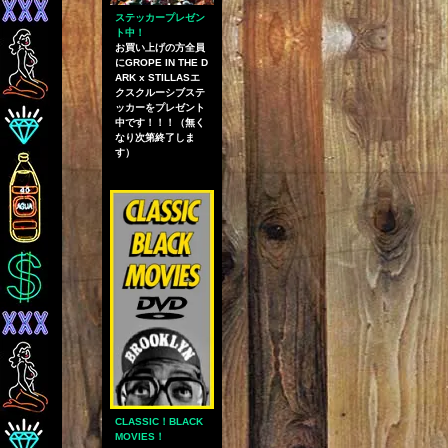
ステッカープレゼン
ト中！
お買い上げの方全員
にGROPE IN THE D
ARK x STILLASエ
クスクルーシブステ
ッカーをプレゼント
中です！！！（無く
なり次第終了しま
す）
CLASSIC！BLACK
MOVIES！