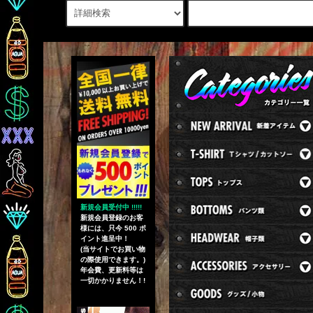
新規会員受付中 !!!!!
新規会員登録のお客
様には、只今 500 ポ
イント進呈中！
(当サイトでお買い物
の際使用できます。)
年会費、更新料等は
一切かかりません！!