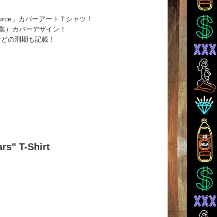
urce」カバーアートＴシャツ！
スト特集）カバーデザイン！
CALなどの刑期も記載！
rs" T-Shirt