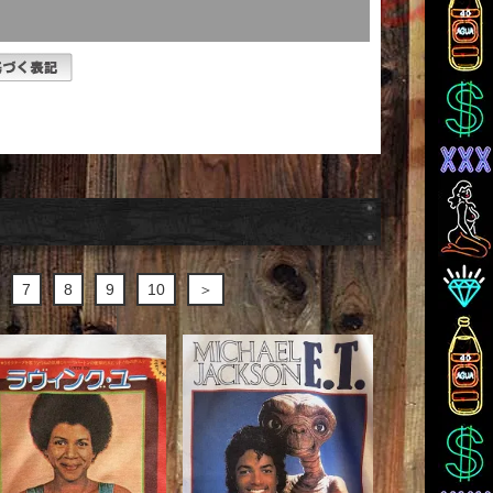
7
8
9
10
＞