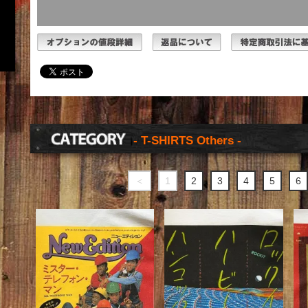
- T-SHIRTS Others -
＜
1
2
3
4
5
6