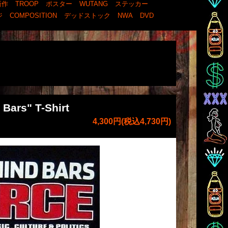
新作
TROOP
ポスター
WUTANG
ステッカー
ジ
COMPOSITION
デッドストック
NWA
DVD
Bars" T-Shirt
4,300円(税込4,730円)