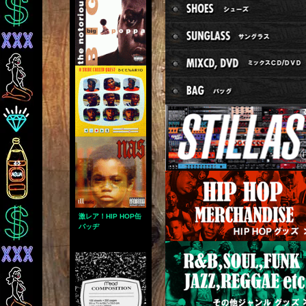
激レア！HIP HOP缶
バッヂ