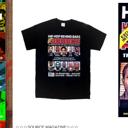
☆☆☆SOURCE MAGAZINE☆☆☆