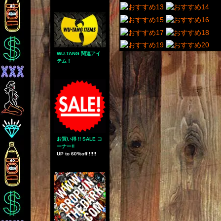
WU-TANG 関連アイ
テム！
お買い得 !! SALE コ
ーナー!!
UP to 60%off !!!!!