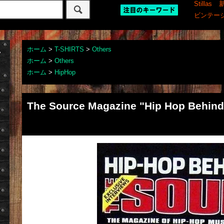
Stillas
ビンテー
ホーム
>
T-SHIRTS
>
Others
ホーム
>
Others
ホーム
>
HipHop
The Source Magazine "Hip Hop Behind 