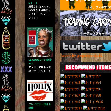
E！！！
厳選されたOLD SC
HOOLな１点物のセ
レクト・ビンテー
ジ！！！
Tweets by gropeinthedark1
LL COOL Jでお馴染
み！
アメリカで最も人気
のデオドラント！！
フレイヴァー付き爪
楊枝