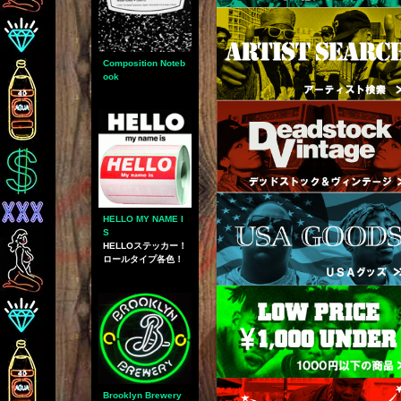
Composition Noteb
ook
HELLO MY NAME I
S
HELLOステッカー！
ロールタイプ各色！
Brooklyn Brewery