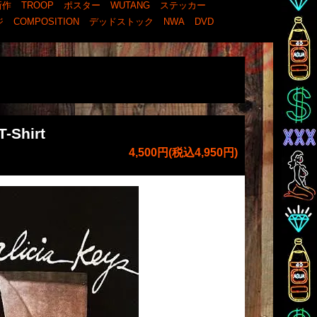
新作
TROOP
ポスター
WUTANG
ステッカー
ジ
COMPOSITION
デッドストック
NWA
DVD
T-Shirt
4,500円(税込4,950円)