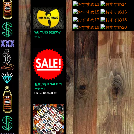
WU-TANG 関連アイ
テム！
お買い得 !! SALE コ
ーナー!!
UP to 60%off !!!!!