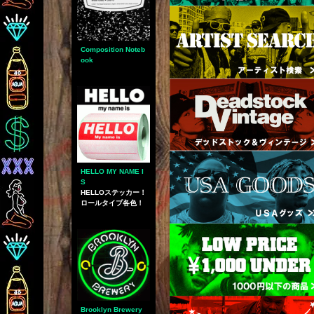
Composition Noteb
ook
HELLO MY NAME I
S
HELLOステッカー！
ロールタイプ各色！
Brooklyn Brewery