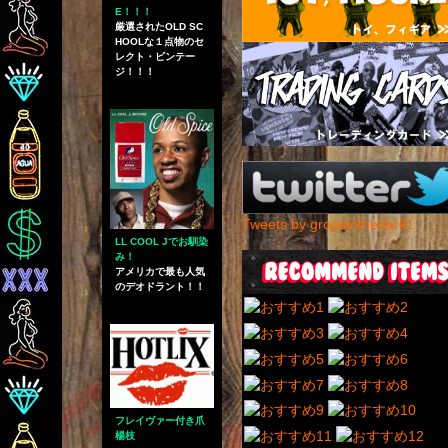
E！！！
厳選されたOLD SC
HOOLな１点物のセ
レクト・ビンテー
ジ！！！
Tweets by gropeinthedark1
LL COOL Jでお馴染
み！
アメリカで最も人気
のデオドラント！！
フレイヴァー付き爪
楊枝