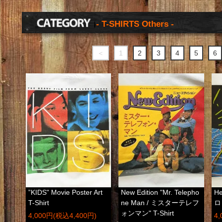
- T-SHIRTS Others -
＜
1
2
3
4
5
6
”KIDS" Movie Poster Art
New Edition "Mr. Telepho
He
T-Shirt
ne Man / ミスターテレフ
ロ
ォンマン" T-Shirt
4,000円(税込4,400円)
4