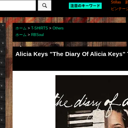
Stillas
ビンテー
ホーム
>
T-SHIRTS
>
Others
ホーム
>
RBSoul
Alicia Keys "The Diary Of Alicia Keys" 