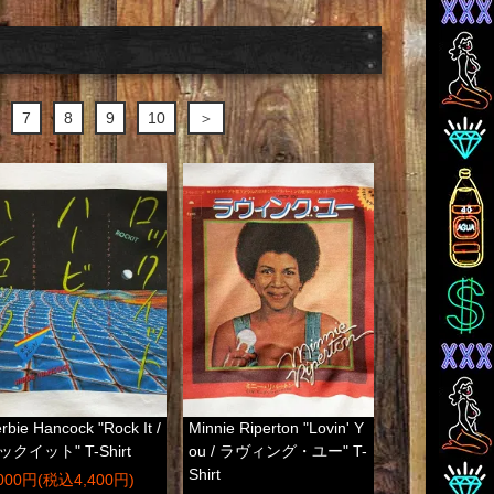
7
8
9
10
＞
rbie Hancock "Rock It /
Minnie Riperton "Lovin' Y
ックイット" T-Shirt
ou / ラヴィング・ユー" T-
Shirt
,000円(税込4,400円)