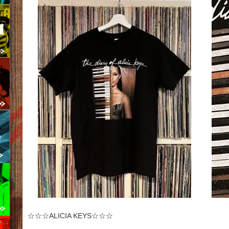
☆☆☆ALICIA KEYS☆☆☆