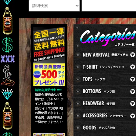
新規会員受付中 !!!!!
新規会員登録のお客
様には、只今 500 ポ
イント進呈中！
(当サイトでお買い物
の際使用できます。)
年会費、更新料等は
一切かかりません！!