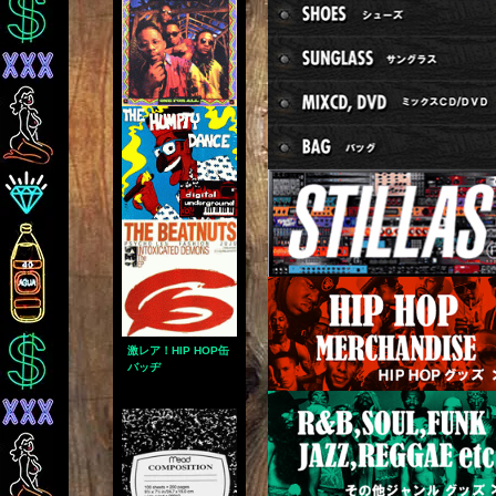
激レア！HIP HOP缶
バッヂ