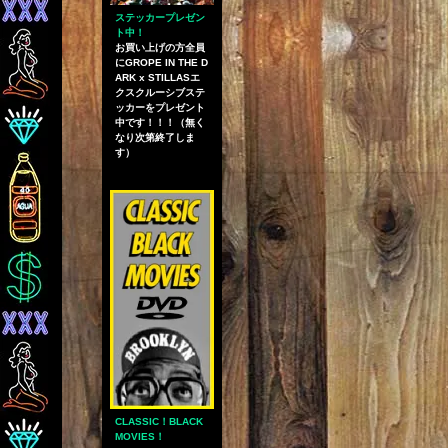
ステッカープレゼン
ト中！
お買い上げの方全員
にGROPE IN THE D
ARK x STILLASエ
クスクルーシブステ
ッカーをプレゼント
中です！！！（無く
なり次第終了しま
す）
CLASSIC！BLACK
MOVIES！