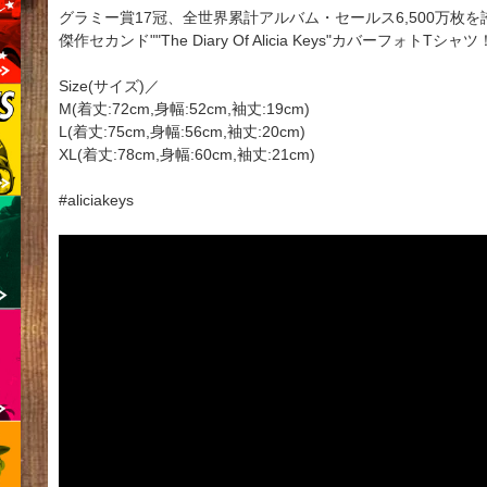
グラミー賞17冠、全世界累計アルバム・セールス6,500万枚を誇
傑作セカンド""The Diary Of Alicia Keys"カバーフォトTシャツ
Size(サイズ)／
M(着丈:72cm,身幅:52cm,袖丈:19cm)
L(着丈:75cm,身幅:56cm,袖丈:20cm)
XL(着丈:78cm,身幅:60cm,袖丈:21cm)
#aliciakeys