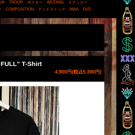
新作
TROOP
ポスター
WUTANG
ステッカー
ジ
COMPOSITION
デッドストック
NWA
DVD
ULL" T-Shirt
4,900円(税込5,390円)