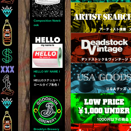
Composition Noteb
ook
HELLO MY NAME I
S
HELLOステッカー！
ロールタイプ各色！
Brooklyn Brewery