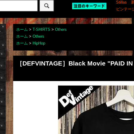
Stillas
ビンテー
ホーム
>
T-SHIRTS
>
Others
ホーム
>
Others
ホーム
>
HipHop
［DEFVINTAGE］Black Movie "PAID IN F