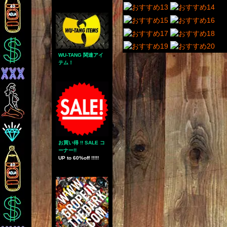
WU-TANG 関連アイ
テム！
お買い得 !! SALE コ
ーナー!!
UP to 60%off !!!!!