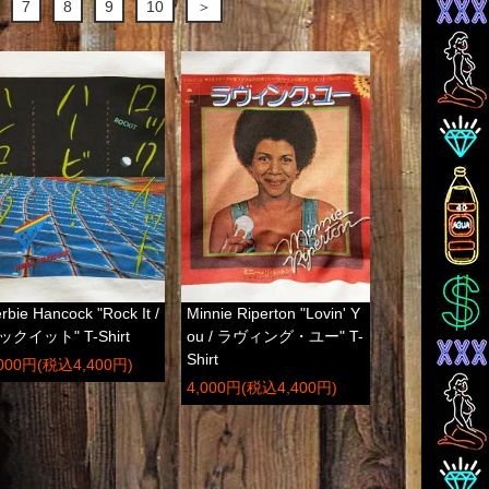
7
8
9
10
＞
rbie Hancock "Rock It /
Minnie Riperton "Lovin' Y
ックイット" T-Shirt
ou / ラヴィング・ユー" T-
Shirt
,000円(税込4,400円)
4,000円(税込4,400円)