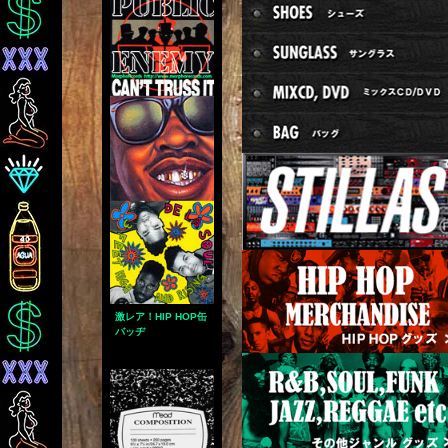
激レア！HIP HOP缶
バッヂ