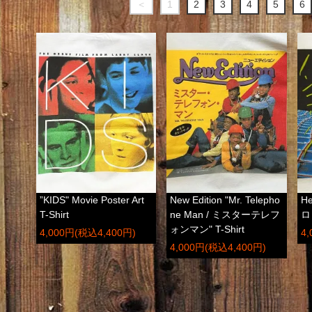
＜
1
2
3
4
5
6
”KIDS" Movie Poster Art
New Edition "Mr. Telepho
He
T-Shirt
ne Man / ミスターテレフ
ロ
ォンマン" T-Shirt
4,000円(税込4,400円)
4
4,000円(税込4,400円)