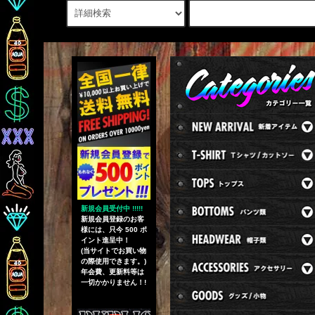
新規会員受付中 !!!!!
新規会員登録のお客
様には、只今 500 ポ
イント進呈中！
(当サイトでお買い物
の際使用できます。)
年会費、更新料等は
一切かかりません！!