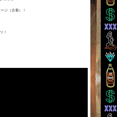
ンテージ（古着）！
ャツ！