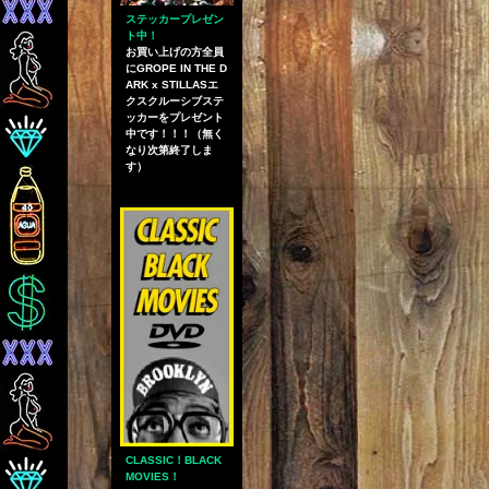
ステッカープレゼン
ト中！
お買い上げの方全員
にGROPE IN THE D
ARK x STILLASエ
クスクルーシブステ
ッカーをプレゼント
中です！！！（無く
なり次第終了しま
す）
CLASSIC！BLACK
MOVIES！