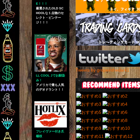
E！！！
厳選されたOLD SC
HOOLな１点物のセ
レクト・ビンテー
ジ！！！
Tweets by gropeinthedark1
LL COOL Jでお馴染
み！
アメリカで最も人気
のデオドラント！！
フレイヴァー付き爪
楊枝