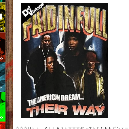
☆☆☆ＤＥＦ ＶＩＴＡＧＥ☆☆☆セレクトＤＯＰＥビンテー