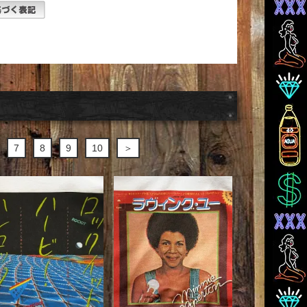
7
8
9
10
＞