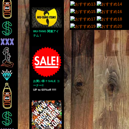
WU-TANG 関連アイ
テム！
お買い得 !! SALE コ
ーナー!!
UP to 60%off !!!!!