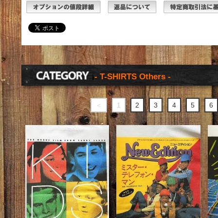
- T-SHIRTS Others -
＜
1
2
3
4
5
6