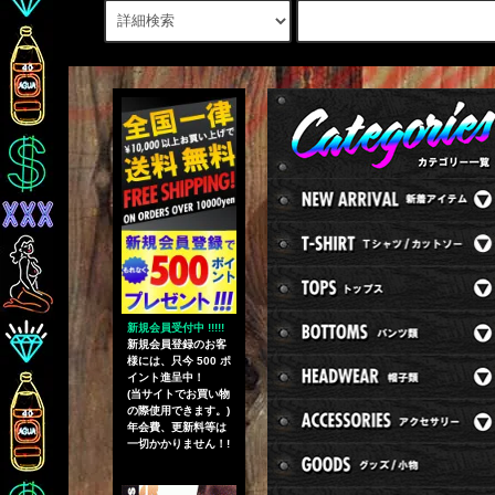
新規会員受付中 !!!!!
新規会員登録のお客
様には、只今 500 ポ
イント進呈中！
(当サイトでお買い物
の際使用できます。)
年会費、更新料等は
一切かかりません！!