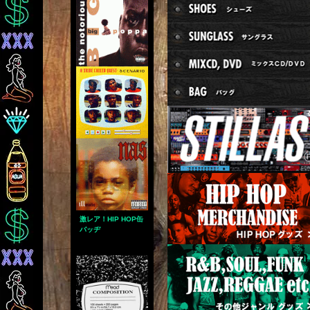
激レア！HIP HOP缶
バッヂ