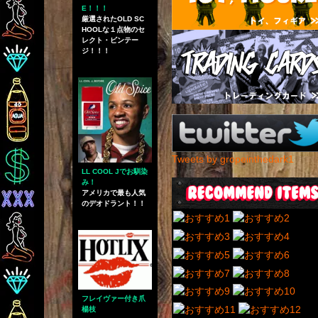
E！！！
厳選されたOLD SC
HOOLな１点物のセ
レクト・ビンテー
ジ！！！
Tweets by gropeinthedark1
LL COOL Jでお馴染
み！
アメリカで最も人気
のデオドラント！！
フレイヴァー付き爪
楊枝