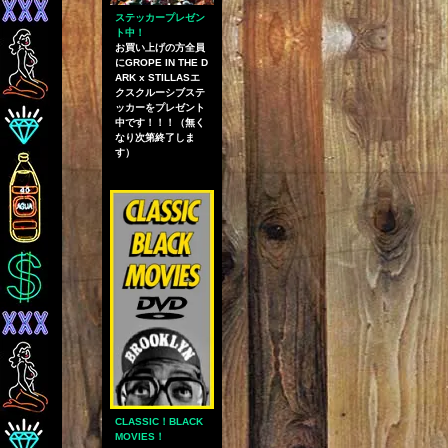
ステッカープレゼン
ト中！
お買い上げの方全員
にGROPE IN THE D
ARK x STILLASエ
クスクルーシブステ
ッカーをプレゼント
中です！！！（無く
なり次第終了しま
す）
CLASSIC！BLACK
MOVIES！