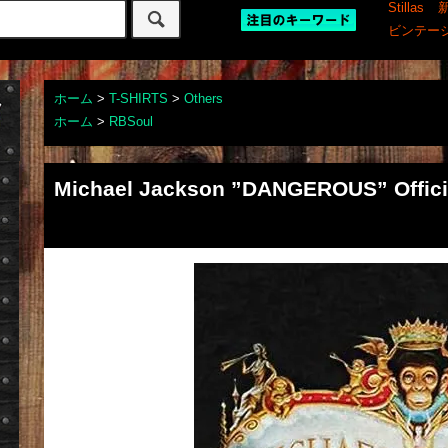
Stillas
ビンテー
ホーム
>
T-SHIRTS
>
Others
ホーム
>
RBSoul
Michael Jackson ”DANGEROUS” Officia