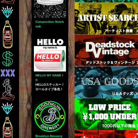
Composition Noteb
ook
HELLO MY NAME I
S
HELLOステッカー！
ロールタイプ各色！
Brooklyn Brewery