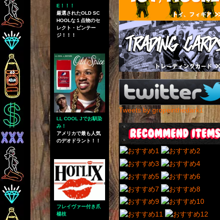
E！！！
厳選されたOLD SC
HOOLな１点物のセ
レクト・ビンテー
ジ！！！
Tweets by gropeinthedark1
LL COOL Jでお馴染
み！
アメリカで最も人気
のデオドラント！！
フレイヴァー付き爪
楊枝