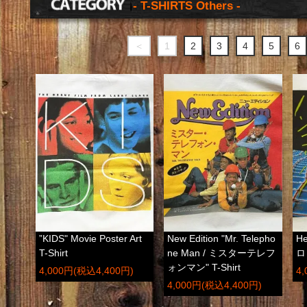
- T-SHIRTS Others -
＜
1
2
3
4
5
6
”KIDS" Movie Poster Art
New Edition "Mr. Telepho
He
T-Shirt
ne Man / ミスターテレフ
ロ
ォンマン" T-Shirt
4,000円(税込4,400円)
4
4,000円(税込4,400円)