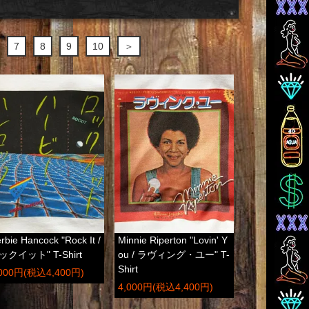
7
8
9
10
＞
rbie Hancock "Rock It /
Minnie Riperton "Lovin' Y
ックイット" T-Shirt
ou / ラヴィング・ユー" T-
Shirt
,000円(税込4,400円)
4,000円(税込4,400円)