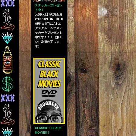
ステッカープレゼン
ト中！
お買い上げの方全員
にGROPE IN THE D
ARK x STILLASエ
クスクルーシブステ
ッカーをプレゼント
中です！！！（無く
なり次第終了しま
す）
CLASSIC！BLACK
MOVIES！