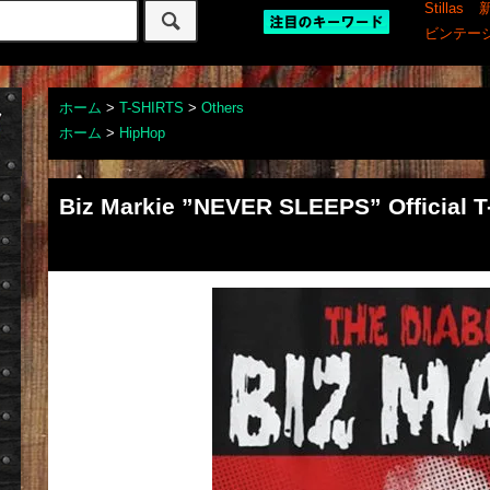
Stillas
ビンテー
ホーム
>
T-SHIRTS
>
Others
ホーム
>
HipHop
Biz Markie ”NEVER SLEEPS” Official T-