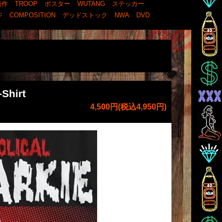
新作
TROOP
ポスター
WUTANG
ステッカー
ジ
COMPOSITION
デッドストック
NWA
DVD
Shirt
4,500円(税込4,950円)