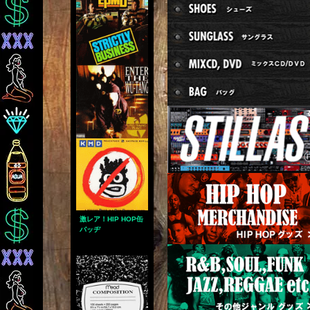
激レア！HIP HOP缶
バッヂ