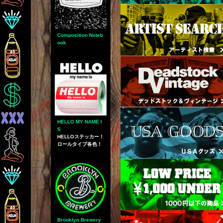
Composition Noteb
ook
HELLO MY NAME I
S
HELLOステッカー！
ロールタイプ各色！
Brooklyn Brewery