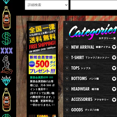
新規会員受付中 !!!!!
新規会員登録のお客
様には、只今 500 ポ
イント進呈中！
(当サイトでお買い物
の際使用できます。)
年会費、更新料等は
一切かかりません！!