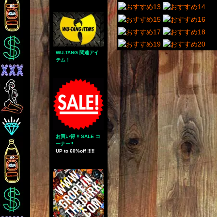
WU-TANG 関連アイ
テム！
お買い得 !! SALE コ
ーナー!!
UP to 60%off !!!!!