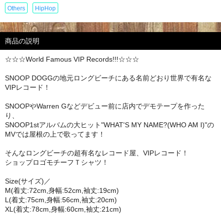
Others
HipHop
商品の説明
☆☆☆World Famous VIP Records!!!☆☆☆
SNOOP DOGGの地元ロングビーチにある名前どおり世界で有名な
VIPレコード！
SNOOPやWarren Gなどデビュー前に店内でデモテープを作った
り、
SNOOP1stアルバムの大ヒット"WHAT'S MY NAME?(WHO AM I)"の
MVでは屋根の上で歌ってます！
そんなロングビーチの超有名なレコード屋、VIPレコード！
ショップロゴモチーフＴシャツ！
Size(サイズ)／
M(着丈:72cm,身幅:52cm,袖丈:19cm)
L(着丈:75cm,身幅:56cm,袖丈:20cm)
XL(着丈:78cm,身幅:60cm,袖丈:21cm)