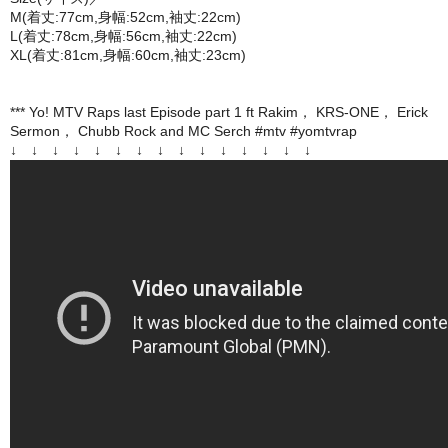
M(着丈:77cm,身幅:52cm,袖丈:22cm)
L(着丈:78cm,身幅:56cm,袖丈:22cm)
XL(着丈:81cm,身幅:60cm,袖丈:23cm)
*** Yo! MTV Raps last Episode part 1 ft Rakim， KRS-ONE， Erick
Sermon， Chubb Rock and MC Serch #mtv #yomtvrap
↓ ↓ ↓ ↓ ↓ ↓ ↓ ↓ ↓ ↓ ↓ ↓ ↓ ↓ ↓